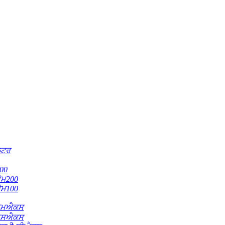
ਿਟਰ
00
ਮ200
ਮ100
ਐਮਐਕਸ
ਐਸਐਕਸ